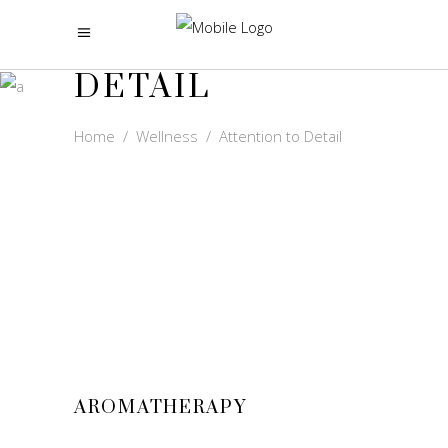
ATTENTION TO
DETAIL
Home
/
Wellness
/
Attention to Detail
AROMATHERAPY