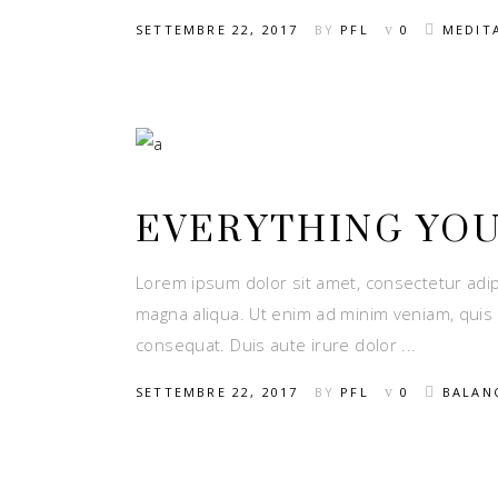
SETTEMBRE 22, 2017
BY
PFL
0
MEDIT
EVERYTHING YO
Lorem ipsum dolor sit amet, consectetur adip
magna aliqua. Ut enim ad minim veniam, quis 
consequat. Duis aute irure dolor
SETTEMBRE 22, 2017
BY
PFL
0
BALAN