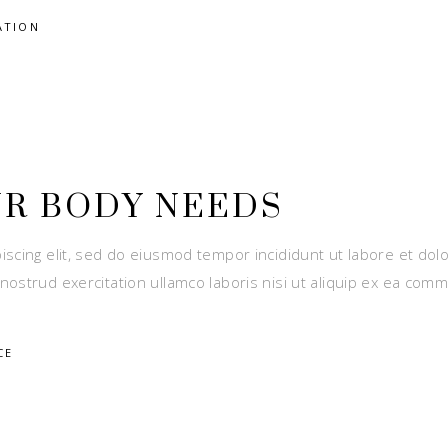
ATION
UR BODY NEEDS
iscing elit, sed do eiusmod tempor incididunt ut labore et dol
nostrud exercitation ullamco laboris nisi ut aliquip ex ea com
CE