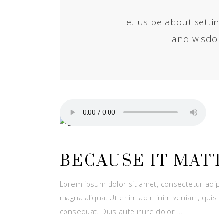
Let us be about setting
and wisdom
BECAUSE IT MAT
Lorem ipsum dolor sit amet, consectetur adip
magna aliqua. Ut enim ad minim veniam, quis 
consequat. Duis aute irure dolor