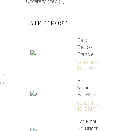
Uncategorized
(1)
LATEST POSTS
Daily
Detox-
Frappe
Settembre
18, 2017
ore
Be
modo
Smart-
Eat Wise
Settembre
19, 2017
Eat Right-
Be Bright