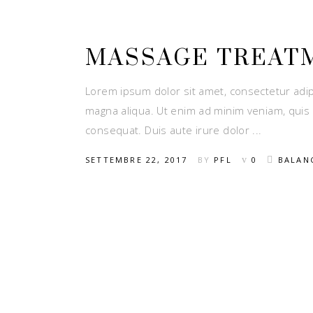
MASSAGE TREAT
Lorem ipsum dolor sit amet, consectetur adip
magna aliqua. Ut enim ad minim veniam, quis 
consequat. Duis aute irure dolor
SETTEMBRE 22, 2017
BY
PFL
0
BALAN