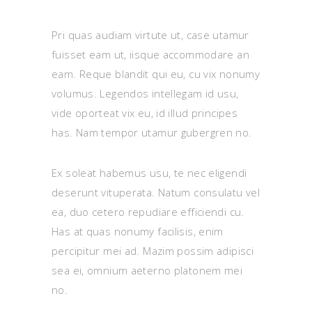
Pri quas audiam virtute ut, case utamur
fuisset eam ut, iisque accommodare an
eam. Reque blandit qui eu, cu vix nonumy
volumus. Legendos intellegam id usu,
vide oporteat vix eu, id illud principes
has. Nam tempor utamur gubergren no.
Ex soleat habemus usu, te nec eligendi
deserunt vituperata. Natum consulatu vel
ea, duo cetero repudiare efficiendi cu.
Has at quas nonumy facilisis, enim
percipitur mei ad. Mazim possim adipisci
sea ei, omnium aeterno platonem mei
no.