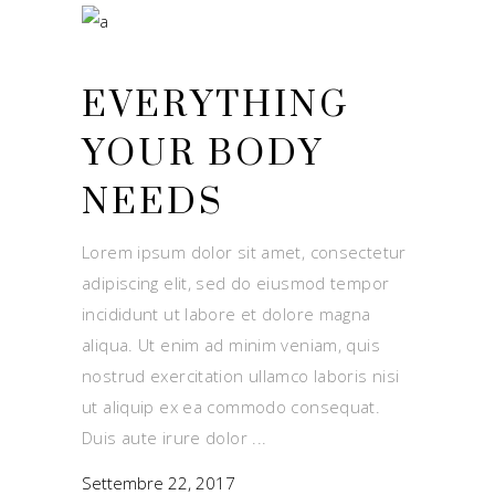
EVERYTHING
YOUR BODY
NEEDS
Lorem ipsum dolor sit amet, consectetur
adipiscing elit, sed do eiusmod tempor
incididunt ut labore et dolore magna
aliqua. Ut enim ad minim veniam, quis
nostrud exercitation ullamco laboris nisi
ut aliquip ex ea commodo consequat.
Duis aute irure dolor
Settembre 22, 2017