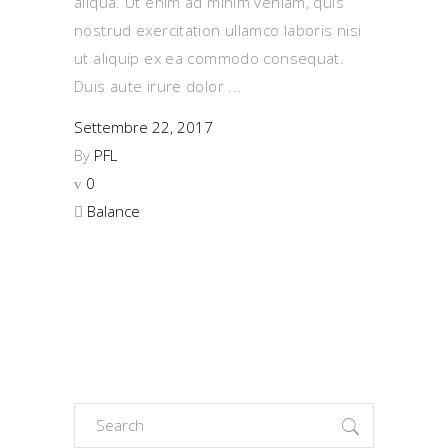
aliqua. Ut enim ad minim veniam, quis
nostrud exercitation ullamco laboris nisi
ut aliquip ex ea commodo consequat.
Duis aute irure dolor
Settembre 22, 2017
By
PFL
0
Balance
Search
for: