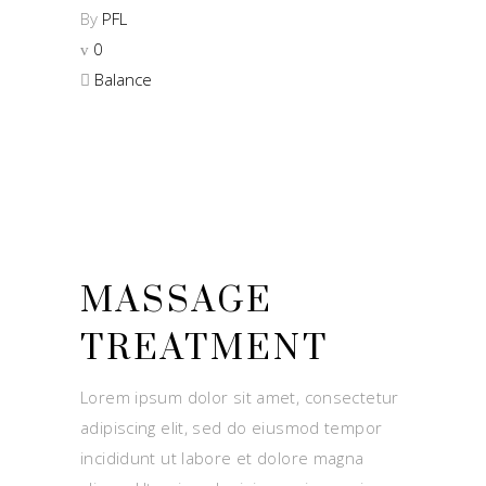
By
PFL
0
Balance
MASSAGE
TREATMENT
Lorem ipsum dolor sit amet, consectetur
adipiscing elit, sed do eiusmod tempor
incididunt ut labore et dolore magna